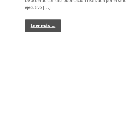
De acuerdo con una publicación realizada por el sitio
ejecutivo […]
Leer más →