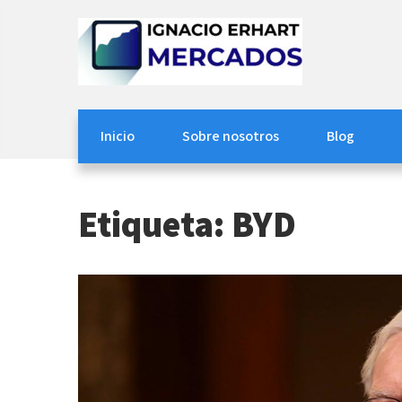
Skip
to
content
Ignacio Erhart
Mercados
Inicio
Sobre nosotros
Blog
Etiqueta:
BYD